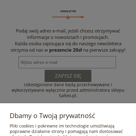
NEWSLETTER
Podaj swój adres e-mail, jeżeli chcesz otrzymywać
informacje o nowościach i promocjach.
Każda osoba zapisująca się do naszego newslettera
otrzyma od nas w
prezencie 20zł
na pierwsze zakupy!
ZAPISZ SIĘ
Udostępnione dane będą przechowywane i
wykorzystywane wyłącznie przed administratora sklepu
Saltex.pl.
Dbamy o Twoją prywatność
Pliki cookies i pokrewne im technologie umożliwiają
POMOC
poprawne działanie strony i pomagają nam dostosować