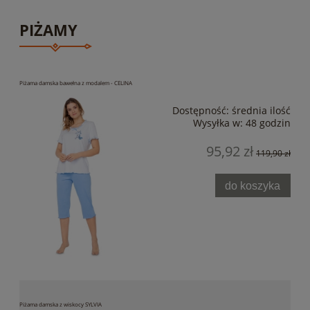
PIŻAMY
Piżama damska bawełna z modalem - CELINA
Dostępność:
średnia ilość
Wysyłka w:
48 godzin
95,92 zł
119,90 zł
do koszyka
Piżama damska z wiskocy SYLVIA