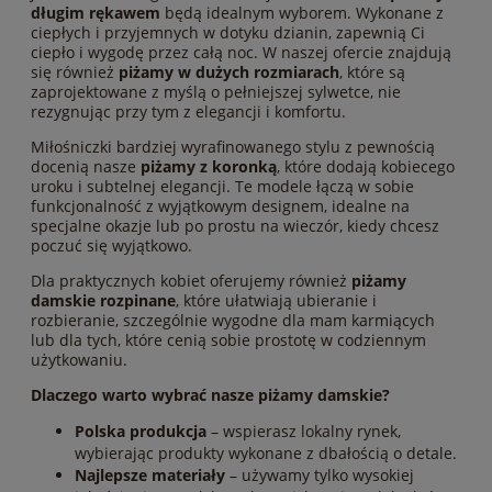
długim rękawem
będą idealnym wyborem. Wykonane z
ciepłych i przyjemnych w dotyku dzianin, zapewnią Ci
ciepło i wygodę przez całą noc. W naszej ofercie znajdują
się również
piżamy w dużych rozmiarach
, które są
zaprojektowane z myślą o pełniejszej sylwetce, nie
rezygnując przy tym z elegancji i komfortu.
Miłośniczki bardziej wyrafinowanego stylu z pewnością
docenią nasze
piżamy z koronką
, które dodają kobiecego
uroku i subtelnej elegancji. Te modele łączą w sobie
funkcjonalność z wyjątkowym designem, idealne na
specjalne okazje lub po prostu na wieczór, kiedy chcesz
poczuć się wyjątkowo.
Dla praktycznych kobiet oferujemy również
piżamy
damskie rozpinane
, które ułatwiają ubieranie i
rozbieranie, szczególnie wygodne dla mam karmiących
lub dla tych, które cenią sobie prostotę w codziennym
użytkowaniu.
Dlaczego warto wybrać nasze piżamy damskie?
Polska produkcja
– wspierasz lokalny rynek,
wybierając produkty wykonane z dbałością o detale.
Najlepsze materiały
– używamy tylko wysokiej