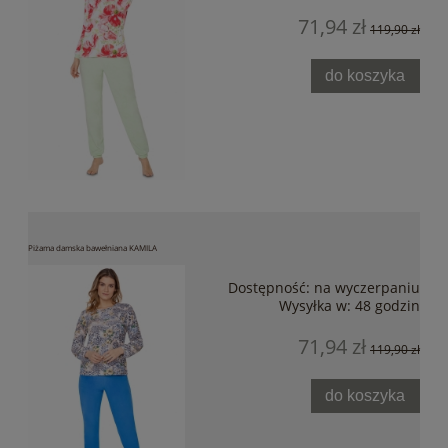
71,94 zł
119,90 zł
do koszyka
Piżama damska bawełniana KAMILA
Dostępność:
na wyczerpaniu
Wysyłka w:
48 godzin
71,94 zł
119,90 zł
do koszyka