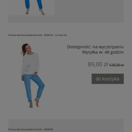
Piżama damska bawełna/modal - MARION - rozmiar 44
Dostępność:
na wyczerpaniu
Wysyłka w:
48 godzin
89,00 zł
128,50 zł
do koszyka
Piżama damska bawełna/modal - MARION