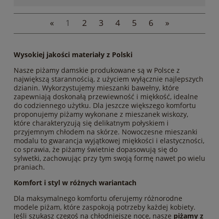
«
1
2
3
4
5
6
»
Wysokiej jakości materiały z Polski
Nasze piżamy damskie produkowane są w Polsce z
największą starannością, z użyciem wyłącznie najlepszych
dzianin. Wykorzystujemy mieszanki bawełny, które
zapewniają doskonałą przewiewność i miękkość, idealne
do codziennego użytku. Dla jeszcze większego komfortu
proponujemy piżamy wykonane z mieszanek wiskozy,
które charakteryzują się delikatnym połyskiem i
przyjemnym chłodem na skórze. Nowoczesne mieszanki
modalu to gwarancja wyjątkowej miękkości i elastyczności,
co sprawia, że piżamy świetnie dopasowują się do
sylwetki, zachowując przy tym swoją formę nawet po wielu
praniach.
Komfort i styl w różnych wariantach
Dla maksymalnego komfortu oferujemy różnorodne
modele piżam, które zaspokoją potrzeby każdej kobiety.
Jeśli szukasz czegoś na chłodniejsze noce, nasze
piżamy z