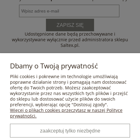
ZAPISZ SIĘ
Udostępnione dane będą przechowywane i
wykorzystywane wyłącznie przed administratora sklepu
Saltex.pl.
Dbamy o Twoją prywatność
Pliki cookies i pokrewne im technologie umożliwiają
POMOC
poprawne działanie strony i pomagają nam dostosować
ofertę do Twoich potrzeb. Możesz zaakceptować
wykorzystanie przez nas wszystkich tych plików i przejść
do sklepu lub dostosować użycie plików do swoich
MOJE KONTO
preferencji, wybierając opcję "Dostosuj zgody".
Więcej o plikach cookies przeczytasz w naszej Polityce
prywatności.
PŁATNOŚCI I DOSTAWA
zaakceptuj tylko niezbędne