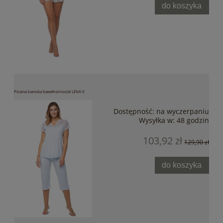
do koszyka
Piżama bamska bawełna/modal LENA II
Dostępność:
na wyczerpaniu
Wysyłka w:
48 godzin
103,92 zł
129,90 zł
do koszyka