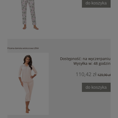
do koszyka
Piżama damska wiskozowa LENA
Dostępność:
na wyczerpaniu
Wysyłka w:
48 godzin
110,42 zł
129,90 zł
do koszyka