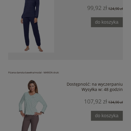
99,92 zł
124,90 zł
do koszyka
Piżama damska bawełna/modal - MARION druki
Dostępność:
na wyczerpaniu
Wysyłka w:
48 godzin
107,92 zł
134,90 zł
do koszyka