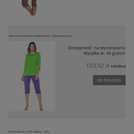
Celina Piżama damska modal/bawełna - intensywne kolory
Dostępność:
na wyczerpaniu
Wysyłka w:
48 godzin
103,92 zł
129,90 zł
do koszyka
Piżama damska 100% bawełna - JUDY