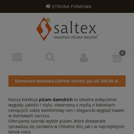
STRONA FIRMOWA
OPINIE KLIENTÓW
ZAREJESTRUJ SIĘ
ZALOGUJ SIĘ
Darmowa dostawa (InPost Kurier) już od 200,00 zł.
Nasza kolekcja
piżam damskich
to idealne połączenie
wygody, jakości i stylu, stworzona z myślą o kobietach
ceniących sobie komfortowy sen i elegancki wygląd nawet
w domowym zaciszu.
Oferujemy szeroki wybór piżam, które doskonale
sprawdzą się zarówno w chłodne dni, jak i w najcieplejsze
letnie noce.