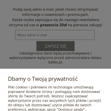
Podaj swój adres e-mail, jeżeli chcesz otrzymywać
informacje o nowościach i promocjach.
Każda osoba zapisująca się do naszego newslettera
otrzyma od nas w
prezencie 20zł
na pierwsze zakupy!
ZAPISZ SIĘ
Udostępnione dane będą przechowywane i
wykorzystywane wyłącznie przed administratora sklepu
Saltex.pl.
Dbamy o Twoją prywatność
Pliki cookies i pokrewne im technologie umożliwiają
POMOC
poprawne działanie strony i pomagają nam dostosować
ofertę do Twoich potrzeb. Możesz zaakceptować
wykorzystanie przez nas wszystkich tych plików i przejść
do sklepu lub dostosować użycie plików do swoich
MOJE KONTO
preferencji, wybierając opcję "Dostosuj zgody".