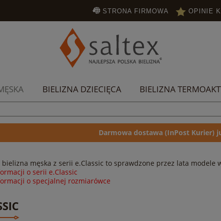
STRONA FIRMOWA
OPINIE 
 MĘSKA
BIELIZNA DZIECIĘCA
BIELIZNA TERMOAK
PROMOCJE
STRONA FIRMOWA
Darmowa dostawa (InPost Kurier) ju
 bielizna męska z serii e.Classic to sprawdzone przez lata model
ormacji o serii e.Classic
formacji o specjalnej rozmiarówce
SSIC