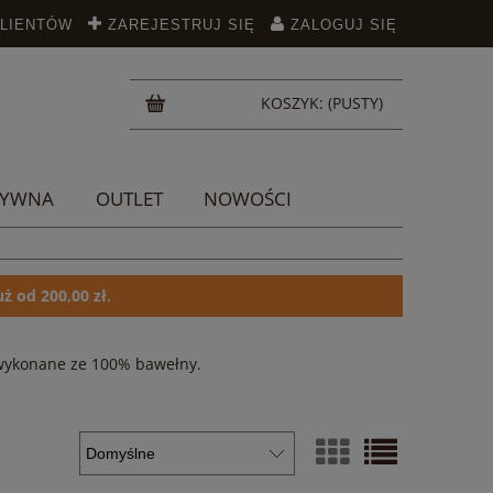
KLIENTÓW
ZAREJESTRUJ SIĘ
ZALOGUJ SIĘ
KOSZYK:
(PUSTY)
TYWNA
OUTLET
NOWOŚCI
ż od 200,00 zł.
e wykonane ze 100% bawełny.