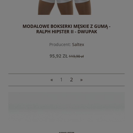
MODALOWE BOKSERKI MĘSKIE Z GUMĄ -
RALPH HIPSTER II - DWUPAK
Producent:
Saltex
95,92 ZŁ
119,90 zł
«
1
2
»
do koszyka
NEWSLETTER