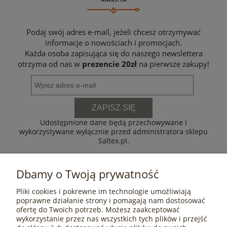
Podaj swój adres e-mail, jeżeli chcesz otrzymywać
informacje o nowościach i promocjach.
Każda osoba zapisująca się do naszego newslettera
otrzyma od nas w
prezencie 20zł
na pierwsze zakupy!
ZAPISZ SIĘ
Udostępnione dane będą przechowywane i
wykorzystywane wyłącznie przed administratora sklepu
Saltex.pl.
Dbamy o Twoją prywatność
Pliki cookies i pokrewne im technologie umożliwiają
POMOC
poprawne działanie strony i pomagają nam dostosować
ofertę do Twoich potrzeb. Możesz zaakceptować
wykorzystanie przez nas wszystkich tych plików i przejść