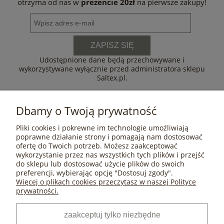
otrzyma od nas w
prezencie 20zł
na pierwsze zakupy!
ZAPISZ SIĘ
Udostępnione dane będą przechowywane i
wykorzystywane wyłącznie przed administratora sklepu
Saltex.pl.
Dbamy o Twoją prywatność
Pliki cookies i pokrewne im technologie umożliwiają
POMOC
poprawne działanie strony i pomagają nam dostosować
ofertę do Twoich potrzeb. Możesz zaakceptować
wykorzystanie przez nas wszystkich tych plików i przejść
do sklepu lub dostosować użycie plików do swoich
MOJE KONTO
preferencji, wybierając opcję "Dostosuj zgody".
Więcej o plikach cookies przeczytasz w naszej Polityce
prywatności.
PŁATNOŚCI I DOSTAWA
zaakceptuj tylko niezbędne