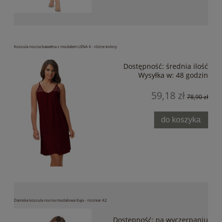
Koszula nocna bawełna z modalem LENA II - różne kolory
Dostępność:
średnia ilość
Wysyłka w:
48 godzin
59,18 zł
78,90 zł
do koszyka
Damska koszula nocna modalowa Kaja - rozmiar 42
Dostępność:
na wyczerpaniu