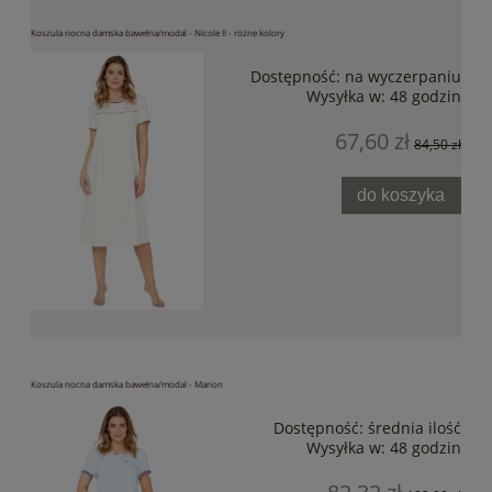
Koszula nocna damska bawełna/modal - Nicole II - różne kolory
Dostępność:
na wyczerpaniu
Wysyłka w:
48 godzin
67,60 zł
84,50 zł
do koszyka
Koszula nocna damska bawełna/modal - Marion
Dostępność:
średnia ilość
Wysyłka w:
48 godzin