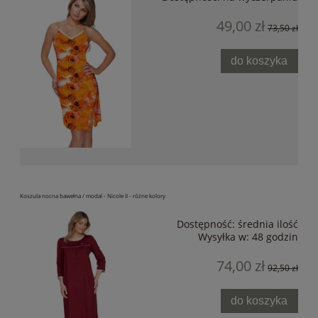
49,00 zł
73,50 zł
do koszyka
Koszula nocna bawełna / modal - Nicole II - różne kolory
Dostępność:
średnia ilość
Wysyłka w:
48 godzin
74,00 zł
92,50 zł
do koszyka