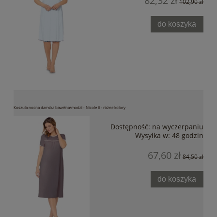
82,32 zł
102,90 zł
do koszyka
Koszula nocna damska bawełna/modal - Nicole II - różne kolory
Dostępność:
na wyczerpaniu
Wysyłka w:
48 godzin
67,60 zł
84,50 zł
do koszyka