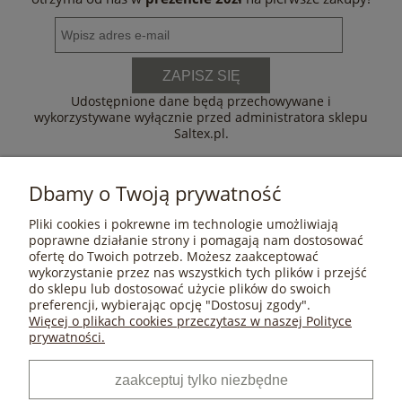
ZAPISZ SIĘ
Udostępnione dane będą przechowywane i
wykorzystywane wyłącznie przed administratora sklepu
Saltex.pl.
Dbamy o Twoją prywatność
Pliki cookies i pokrewne im technologie umożliwiają
POMOC
poprawne działanie strony i pomagają nam dostosować
ofertę do Twoich potrzeb. Możesz zaakceptować
wykorzystanie przez nas wszystkich tych plików i przejść
do sklepu lub dostosować użycie plików do swoich
MOJE KONTO
preferencji, wybierając opcję "Dostosuj zgody".
Więcej o plikach cookies przeczytasz w naszej Polityce
prywatności.
PŁATNOŚCI I DOSTAWA
zaakceptuj tylko niezbędne