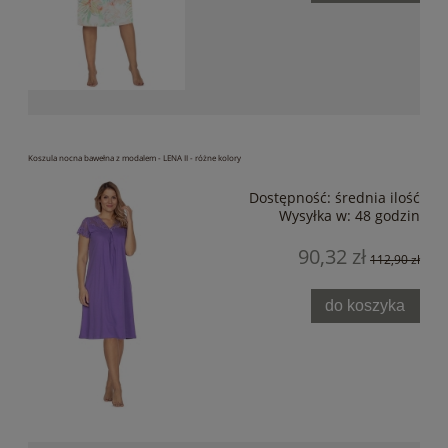
Koszula nocna bawełna z modalem - LENA II - różne kolory
Dostępność:
średnia ilość
Wysyłka w:
48 godzin
90,32 zł
112,90 zł
do koszyka