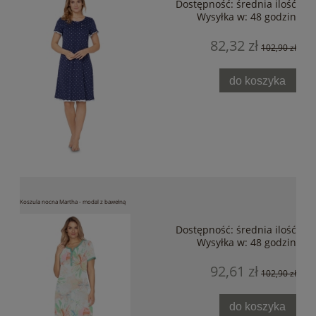
Dostępność:
średnia ilość
Wysyłka w:
48 godzin
82,32 zł
102,90 zł
do koszyka
Koszula nocna Martha - modal z bawełną
Dostępność:
średnia ilość
Wysyłka w:
48 godzin
92,61 zł
102,90 zł
do koszyka