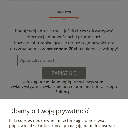
NEWSLETTER
Podaj swój adres e-mail, jeżeli chcesz otrzymywać
informacje o nowościach i promocjach.
Każda osoba zapisująca się do naszego newslettera
otrzyma od nas w
prezencie 20zł
na pierwsze zakupy!
ZAPISZ SIĘ
Udostępnione dane będą przechowywane i
wykorzystywane wyłącznie przed administratora sklepu
Saltex.pl.
Dbamy o Twoją prywatność
Pliki cookies i pokrewne im technologie umożliwiają
POMOC
poprawne działanie strony i pomagają nam dostosować