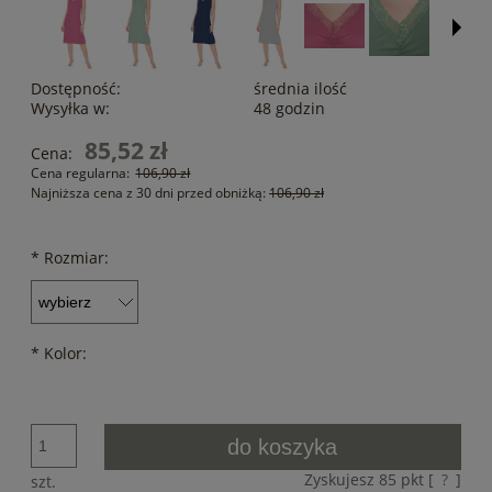
Dostępność:
średnia ilość
Wysyłka w:
48 godzin
85,52 zł
Cena:
Cena regularna:
106,90 zł
Najniższa cena z 30 dni przed obniżką:
106,90 zł
*
Rozmiar:
*
Kolor:
do koszyka
Zyskujesz
85
pkt [
?
]
szt.