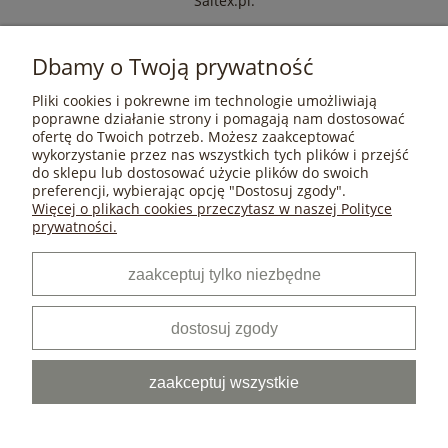
Saltex.pl.
Dbamy o Twoją prywatność
Pliki cookies i pokrewne im technologie umożliwiają
POMOC
poprawne działanie strony i pomagają nam dostosować
ofertę do Twoich potrzeb. Możesz zaakceptować
wykorzystanie przez nas wszystkich tych plików i przejść
do sklepu lub dostosować użycie plików do swoich
MOJE KONTO
preferencji, wybierając opcję "Dostosuj zgody".
Więcej o plikach cookies przeczytasz w naszej Polityce
prywatności.
PŁATNOŚCI I DOSTAWA
zaakceptuj tylko niezbędne
INFORMACJE
dostosuj zgody
O NAS
zaakceptuj wszystkie