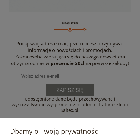
NEWSLETTER
Podaj swój adres e-mail, jeżeli chcesz otrzymywać
informacje o nowościach i promocjach.
Każda osoba zapisująca się do naszego newslettera
otrzyma od nas w
prezencie 20zł
na pierwsze zakupy!
ZAPISZ SIĘ
Udostępnione dane będą przechowywane i
wykorzystywane wyłącznie przed administratora sklepu
Saltex.pl.
Dbamy o Twoją prywatność